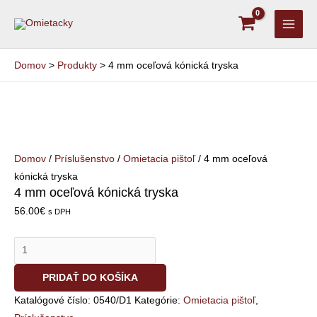
Preskočiť
MAI
na
MEN
obsah
Domov
Produkty
4 mm oceľová kónická tryska
množstvo
4
mm
oceľová
Domov
/
Príslušenstvo
/
Omietacia pištoľ
/ 4 mm oceľová
kónická
kónická tryska
tryska
4 mm oceľová kónická tryska
56.00
€
s DPH
PRIDAŤ DO KOŠÍKA
Katalógové číslo:
0540/D1
Kategórie:
Omietacia pištoľ
,