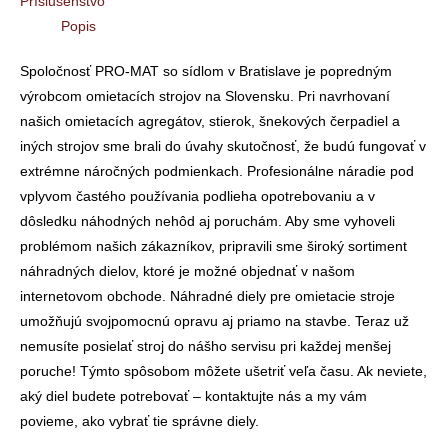
Príslušenstvo
Popis
Spoločnosť PRO-MAT so sídlom v Bratislave je popredným
výrobcom omietacích strojov na Slovensku. Pri navrhovaní
našich omietacích agregátov, stierok, šnekových čerpadiel a
iných strojov sme brali do úvahy skutočnosť, že budú fungovať v
extrémne náročných podmienkach. Profesionálne náradie pod
vplyvom častého používania podlieha opotrebovaniu a v
dôsledku náhodných nehôd aj poruchám. Aby sme vyhoveli
problémom našich zákazníkov, pripravili sme široký sortiment
náhradných dielov, ktoré je možné objednať v našom
internetovom obchode. Náhradné diely pre omietacie stroje
umožňujú svojpomocnú opravu aj priamo na stavbe. Teraz už
nemusíte posielať stroj do nášho servisu pri každej menšej
poruche! Týmto spôsobom môžete ušetriť veľa času. Ak neviete,
aký diel budete potrebovať – kontaktujte nás a my vám
povieme, ako vybrať tie správne diely.