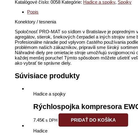
Katalógové číslo:
0058
Kategórie:
Hadice a spojky
,
Spojky
Popis
Konektory / tesnenia
Spoločnosť PRO-MAT so sídlom v Bratislave je popredným vý
agregátov, stierok, šnekových čerpadiel a iných strojov sm
Profesionálne náradie pod vplyvom častého používania podl
problémom našich zákazníkov, pripravili sme široký sortime
Náhradné diely pre omietacie stroje umožňujú svojpomocnú op
každej menšej poruche! Týmto spôsobom môžete ušetriť veľa č
ako vybrať tie správne diely.
Súvisiace produkty
Hadice a spojky
Rýchlospojka kompresora EWO 
7.45
€
PRIDAŤ DO KOŠÍKA
s DPH
Hadice