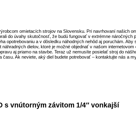
robcom omietacích strojov na Slovensku. Pri navrhovaní našich om
e brali do úvahy skutočnosť, že budú fungovať v extrémne náročných
ieha opotrebovaniu a v dôsledku náhodných nehôd aj poruchám. Aby 
nt náhradných dielov, ktoré je možné objednať v našom internetovom
ravu aj priamo na stavbe. Teraz už nemusíte posielať stroj do nášho
asu. Ak neviete, aký diel budete potrebovať – ​​kontaktujte nás a 
s vnútorným závitom 1/4″ vonkajší