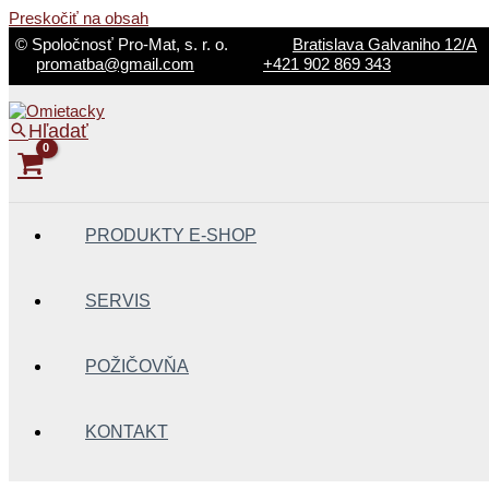
Preskočiť na obsah
© Spoločnosť Pro-Mat, s. r. o.
Bratislava Galvaniho 12/A
promatba@gmail.com
+421 902 869 343
Hľadať
PRODUKTY E-SHOP
SERVIS
POŽIČOVŇA
KONTAKT