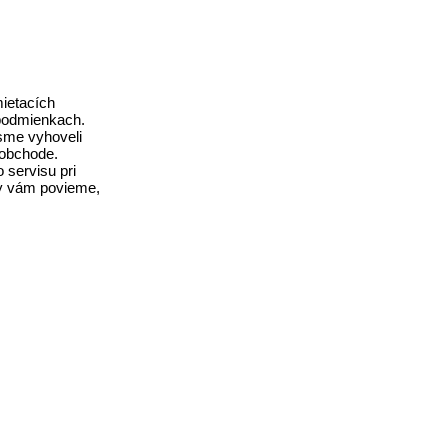
ietacích
 podmienkach.
sme vyhoveli
 obchode.
 servisu pri
my vám povieme,