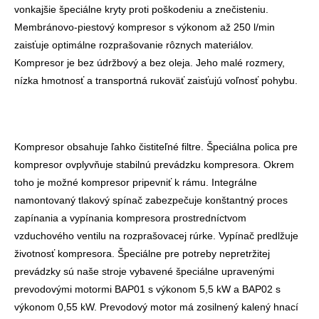
vonkajšie špeciálne kryty proti poškodeniu a znečisteniu.
Membránovo-piestový kompresor s výkonom až 250 l/min
zaisťuje optimálne rozprašovanie rôznych materiálov.
Kompresor je bez údržbový a bez oleja. Jeho malé rozmery,
nízka hmotnosť a transportná rukoväť zaisťujú voľnosť pohybu.
Kompresor obsahuje ľahko čistiteľné filtre. Špeciálna polica pre
kompresor ovplyvňuje stabilnú prevádzku kompresora. Okrem
toho je možné kompresor pripevniť k rámu. Integrálne
namontovaný tlakový spínač zabezpečuje konštantný proces
zapínania a vypínania kompresora prostredníctvom
vzduchového ventilu na rozprašovacej rúrke. Vypínač predlžuje
životnosť kompresora. Špeciálne pre potreby nepretržitej
prevádzky sú naše stroje vybavené špeciálne upravenými
prevodovými motormi BAP01 s výkonom 5,5 kW a BAP02 s
výkonom 0,55 kW. Prevodový motor má zosilnený kalený hnací