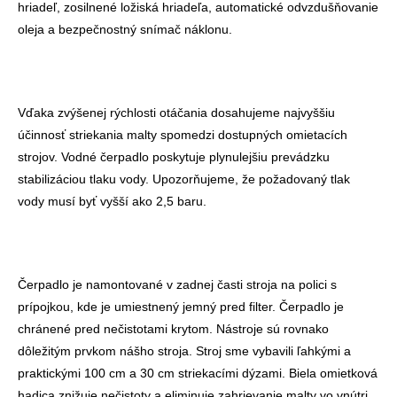
hriadeľ, zosilnené ložiská hriadeľa, automatické odvzdušňovanie
oleja a bezpečnostný snímač náklonu.
Vďaka zvýšenej rýchlosti otáčania dosahujeme najvyššiu
účinnosť striekania malty spomedzi dostupných omietacích
strojov. Vodné čerpadlo poskytuje plynulejšiu prevádzku
stabilizáciou tlaku vody. Upozorňujeme, že požadovaný tlak
vody musí byť vyšší ako 2,5 baru.
Čerpadlo je namontované v zadnej časti stroja na polici s
prípojkou, kde je umiestnený jemný pred filter. Čerpadlo je
chránené pred nečistotami krytom. Nástroje sú rovnako
dôležitým prvkom nášho stroja. Stroj sme vybavili ľahkými a
praktickými 100 cm a 30 cm striekacími dýzami. Biela omietková
hadica znižuje nečistoty a eliminuje zahrievanie malty vo vnútri