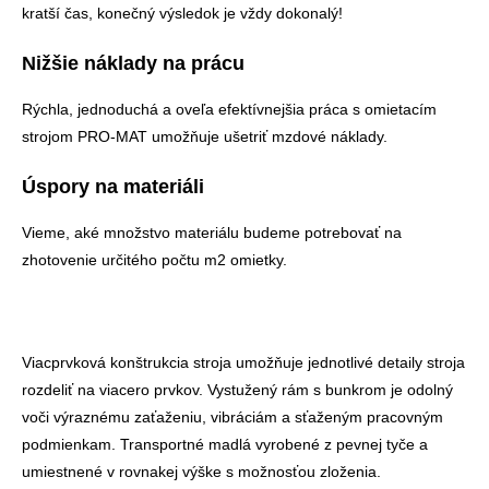
kratší čas, konečný výsledok je vždy dokonalý!
Nižšie náklady na prácu
Rýchla, jednoduchá a oveľa efektívnejšia práca s omietacím
strojom PRO-MAT umožňuje ušetriť mzdové náklady.
Úspory na materiáli
Vieme, aké množstvo materiálu budeme potrebovať na
zhotovenie určitého počtu m2 omietky.
Viacprvková konštrukcia stroja umožňuje jednotlivé detaily stroja
rozdeliť na viacero prvkov. Vystužený rám s bunkrom je odolný
voči výraznému zaťaženiu, vibráciám a sťaženým pracovným
podmienkam. Transportné madlá vyrobené z pevnej tyče a
umiestnené v rovnakej výške s možnosťou zloženia.