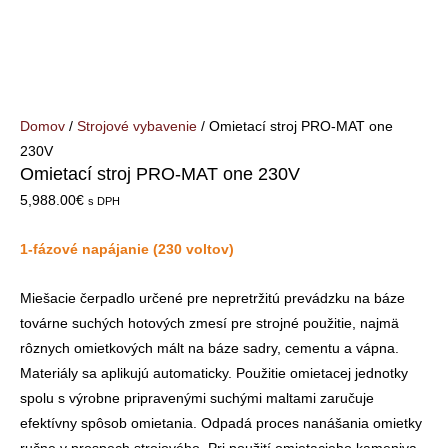
Domov
/
Strojové vybavenie
/ Omietací stroj PRO-MAT one
230V
Omietací stroj PRO-MAT one 230V
5,988.00
€
s DPH
1-fázové napájanie (230 voltov)
Miešacie čerpadlo určené pre nepretržitú prevádzku na báze
továrne suchých hotových zmesí pre strojné použitie, najmä
rôznych omietkových mált na báze sadry, cementu a vápna.
Materiály sa aplikujú automaticky. Použitie omietacej jednotky
spolu s výrobne pripravenými suchými maltami zaručuje
efektívny spôsob omietania. Odpadá proces nanášania omietky