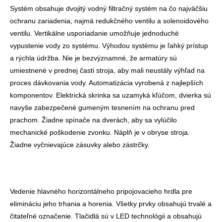
Systém obsahuje dvojitý vodný filtračný systém na čo najväčšiu
ochranu zariadenia, najmä redukčného ventilu a solenoidového
ventilu. Vertikálne usporiadanie umožňuje jednoduché
vypustenie vody zo systému. Výhodou systému je ľahký prístup
a rýchla údržba. Nie je bezvýznamné, že armatúry sú
umiestnené v prednej časti stroja, aby mali neustály výhľad na
proces dávkovania vody. Automatizácia vyrobená z najlepších
komponentov. Elektrická skrinka sa uzamyká kľúčom, dvierka sú
navyše zabezpečené gumeným tesnením na ochranu pred
prachom. Žiadne spínače na dverách, aby sa vylúčilo
mechanické poškodenie zvonku. Náplň je v obryse stroja.
Žiadne vyčnievajúce zásuvky alebo zástrčky.
Vedenie hlavného horizontálneho pripojovacieho hrdla pre
elimináciu jeho trhania a horenia. Všetky prvky obsahujú trvalé a
čitateľné označenie. Tlačidlá sú v LED technológii a obsahujú