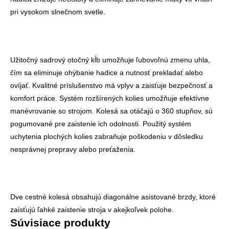
pri vysokom slnečnom svetle.
Užitočný sadrový otočný kĺb umožňuje ľubovoľnú zmenu uhla,
čím sa eliminuje ohýbanie hadice a nutnosť prekladať alebo
ovíjať. Kvalitné príslušenstvo má vplyv a zaisťuje bezpečnosť a
komfort práce. Systém rozšírených kolies umožňuje efektívne
manévrovanie so strojom. Kolesá sa otáčajú o 360 stupňov, sú
pogumované pre zaistenie ich odolnosti. Použitý systém
uchytenia plochých kolies zabraňuje poškodeniu v dôsledku
nesprávnej prepravy alebo preťaženia.
Dve cestné kolesá obsahujú diagonálne asistované brzdy, ktoré
zaisťujú ľahké zaistenie stroja v akejkoľvek polohe.
Súvisiace produkty