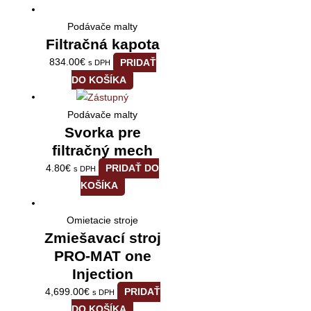
Podávače malty
Filtračná kapota
834.00
€
PRIDAŤ
s DPH
DO KOŠÍKA
Podávače malty
Svorka pre
filtračný mech
4.80
€
PRIDAŤ DO
s DPH
KOŠÍKA
Omietacie stroje
Zmiešavací stroj
PRO-MAT one
Injection
4,699.00
€
PRIDAŤ
s DPH
DO KOŠÍKA