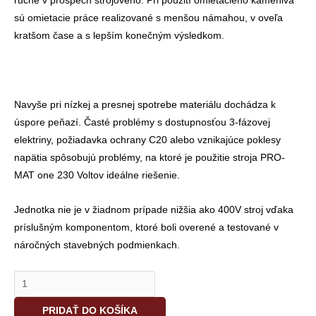
ručne v prospech strojového. Pri použití omietacieho kameniva
sú omietacie práce realizované s menšou námahou, v oveľa
kratšom čase a s lepším konečným výsledkom.
Navyše pri nízkej a presnej spotrebe materiálu dochádza k
úspore peňazí. Časté problémy s dostupnosťou 3-fázovej
elektriny, požiadavka ochrany C20 alebo vznikajúce poklesy
napätia spôsobujú problémy, na ktoré je použitie stroja PRO-
MAT one 230 Voltov ideálne riešenie.
Jednotka nie je v žiadnom prípade nižšia ako 400V stroj vďaka
príslušným komponentom, ktoré boli overené a testované v
náročných stavebných podmienkach.
PRIDAŤ DO KOŠÍKA