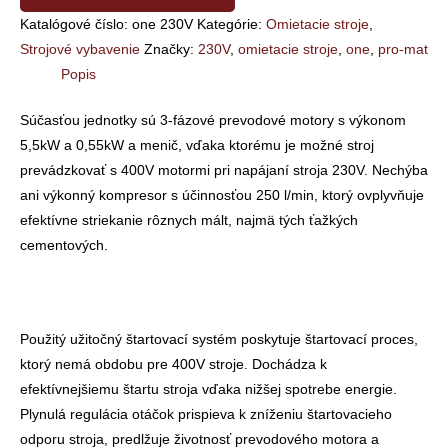
Katalógové číslo:
one 230V
Kategórie:
Omietacie stroje
,
Strojové vybavenie
Značky:
230V
,
omietacie stroje
,
one
,
pro-mat
Popis
Súčasťou jednotky sú 3-fázové prevodové motory s výkonom
5,5kW a 0,55kW a menič, vďaka ktorému je možné stroj
prevádzkovať s 400V motormi pri napájaní stroja 230V. Nechýba
ani výkonný kompresor s účinnosťou 250 l/min, ktorý ovplyvňuje
efektívne striekanie rôznych mált, najmä tých ťažkých
cementových.
Použitý užitočný štartovací systém poskytuje štartovací proces,
ktorý nemá obdobu pre 400V stroje. Dochádza k
efektívnejšiemu štartu stroja vďaka nižšej spotrebe energie.
Plynulá regulácia otáčok prispieva k zníženiu štartovacieho
odporu stroja, predlžuje životnosť prevodového motora a