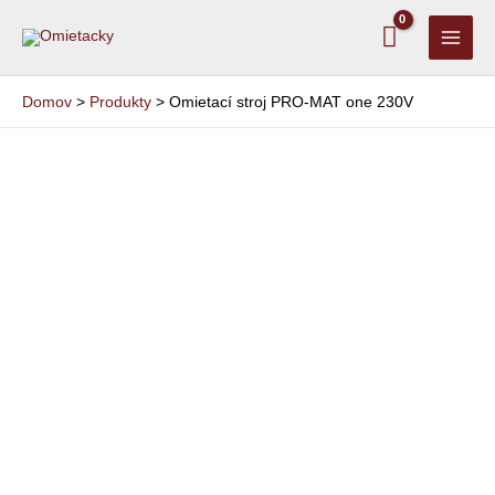
Preskočiť
MAI
na
MEN
obsah
Domov
Produkty
Omietací stroj PRO-MAT one 230V
množstvo
Omietací
stroj
PRO-
MAT
one
230V