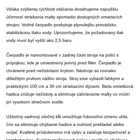
Vďaka zvýšenej rýchlosti otáčania dosahujeme najvyššiu
účinnosť striekania malty spomedzi dostupných omietacích
strojov. Vodné čerpadlo poskytuje plynulejšiu prevádzku
stabilizáciou tlaku vody. Upozorňujeme, že požadovaný tlak
vody musí byť vyšší ako 2,5 baru.
Čerpadlo je namontované v zadnej časti stroja na polici s
prípojkou, kde je umiestnený jemný pred filter. Čerpadlo je
chránené pred nečistotami krytom. Nástroje sú rovnako
dôležitým prvkom nášho stroja. Stroj sme vybavili ľahkými a
praktickými 100 cm a 30 cm striekacími dýzami. Biela omietková
hadica znižuje nečistoty a eliminuje zahrievanie malty vo vnútri
pri vysokom slnečnom svetle.
Užitočný sadrový otočný kĺb umožňuje ľubovoľnú zmenu uhla,
čím sa eliminuje ohýbanie hadice a nutnosť prekladať alebo
ovíjať. Kvalitné príslušenstvo má vplyv a zaisťuje bezpečnosť a