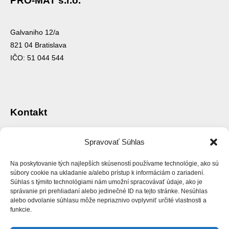
PRO-MAT s.r.o.
Galvaniho 12/a
821 04 Bratislava
IČO: 51 044 544
Kontakt
Spravovať Súhlas
promatba@gmail.com
+421 902 869 343
Na poskytovanie tých najlepších skúseností používame technológie, ako sú
súbory cookie na ukladanie a/alebo prístup k informáciám o zariadení.
Súhlas s týmito technológiami nám umožní spracovávať údaje, ako je
správanie pri prehliadaní alebo jedinečné ID na tejto stránke. Nesúhlas
alebo odvolanie súhlasu môže nepriaznivo ovplyvniť určité vlastnosti a
funkcie.