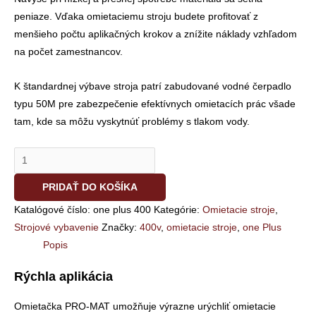
peniaze. Vďaka omietaciemu stroju budete profitovať z
menšieho počtu aplikačných krokov a znížite náklady vzhľadom
na počet zamestnancov.
K štandardnej výbave stroja patrí zabudované vodné čerpadlo
typu 50M pre zabezpečenie efektívnych omietacích prác všade
tam, kde sa môžu vyskytnúť problémy s tlakom vody.
PRIDAŤ DO KOŠÍKA
Katalógové číslo:
one plus 400
Kategórie:
Omietacie stroje
,
Strojové vybavenie
Značky:
400v
,
omietacie stroje
,
one Plus
Popis
Rýchla aplikácia
Omietačka PRO-MAT umožňuje výrazne urýchliť omietacie