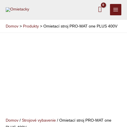
Preskočiť
MAI
na
MEN
obsah
Domov
Produkty
Omietací stroj PRO-MAT one PLUS 400V
množstvo
Omietací
stroj
PRO-
MAT
one
PLUS
400V
Domov
/
Strojové vybavenie
/ Omietací stroj PRO-MAT one