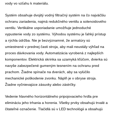
vody vo vzťahu k materiálu.
Systém obsahuje dvojitý vodný filtračný systém na čo najväčšiu
ochranu zariadenia, najmä redukčného ventilu a solenoidového
ventilu. Vertikálne usporiadanie umožňuje jednoduché
vypustenie vody zo systému. Výhodou systému je ľahký prístup
a rýchla údržba. Nie je bezvýznamné, že armatúry sú
umiestnené v prednej časti stroja, aby mali neustály výhľad na
proces dávkovania vody. Automatizácia vyrobená z najlepších
komponentov. Elektrická skrinka sa uzamyká kľúčom, dvierka sú
navyše zabezpečené gumeným tesnením na ochranu pred
prachom. Žiadne spínače na dverách, aby sa vylúčilo
mechanické poškodenie zvonku. Náplň je v obryse stroja.
Žiadne vyčnievajúce zásuvky alebo zástrčky.
Vedenie hlavného horizontálneho pripojovacieho hrdla pre
elimináciu jeho trhania a horenia. Všetky prvky obsahujú trvalé a
čitateľné označenie. Tlačidlá sú v LED technológii a obsahujú