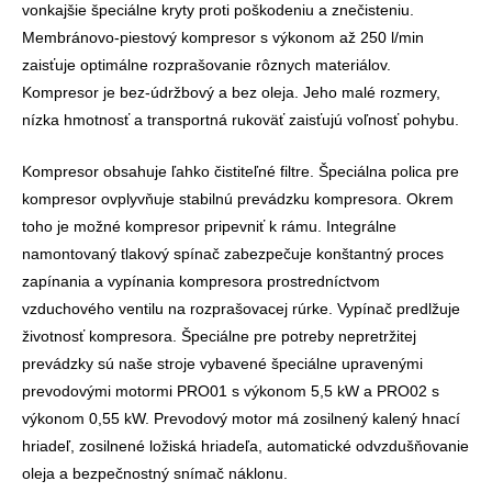
vonkajšie špeciálne kryty proti poškodeniu a znečisteniu.
Membránovo-piestový kompresor s výkonom až 250 l/min
zaisťuje optimálne rozprašovanie rôznych materiálov.
Kompresor je bez-údržbový a bez oleja. Jeho malé rozmery,
nízka hmotnosť a transportná rukoväť zaisťujú voľnosť pohybu.
Kompresor obsahuje ľahko čistiteľné filtre. Špeciálna polica pre
kompresor ovplyvňuje stabilnú prevádzku kompresora. Okrem
toho je možné kompresor pripevniť k rámu. Integrálne
namontovaný tlakový spínač zabezpečuje konštantný proces
zapínania a vypínania kompresora prostredníctvom
vzduchového ventilu na rozprašovacej rúrke. Vypínač predlžuje
životnosť kompresora. Špeciálne pre potreby nepretržitej
prevádzky sú naše stroje vybavené špeciálne upravenými
prevodovými motormi PRO01 s výkonom 5,5 kW a PRO02 s
výkonom 0,55 kW. Prevodový motor má zosilnený kalený hnací
hriadeľ, zosilnené ložiská hriadeľa, automatické odvzdušňovanie
oleja a bezpečnostný snímač náklonu.