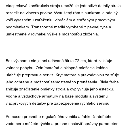
Viacprvková konštrukcia stroja umožňuje jednotlivé detaily stroja
rozdeliť na viacero prvkov. Vystužený rám s bunkrom je odolný
voči výraznému zaťaženiu, vibráciám a sťaženým pracovným
podmienkam. Transportné madlá vyrobené z pevnej tyče a
umiestnené v rovnakej výške s možnosťou zloženia.
Bez významu nie je ani udávaná šírka 72 cm, ktorá zaisťuje
voľnosť pohybu. Odnímateľná a sklopná miešacia kolóna
uľahčuje prepravu a servis. Kryt motora s prevodovkou zaisťuje
jeho ochranu a možnosť samostatného prenášania. Biela farba
znižuje znečistenie omietky stroja a ovplyvňuje jeho estetiku.
Vodné a vzduchové armatúry na báze modulu a systému
viacprvkových detailov pre zabezpečenie rýchleho servisu.
Pomocou presného regulačného ventilu a ľahko čitateľného
vodomeru môžete rýchlo a presne nastaviť správny parameter