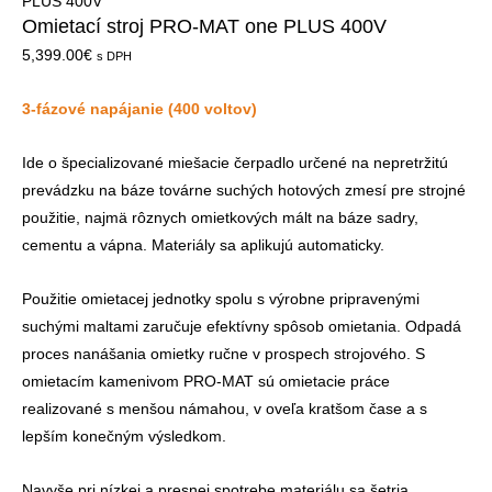
PLUS 400V
Omietací stroj PRO-MAT one PLUS 400V
5,399.00
€
s DPH
3-fázové napájanie (400 voltov)
Ide o špecializované miešacie čerpadlo určené na nepretržitú
prevádzku na báze továrne suchých hotových zmesí pre strojné
použitie, najmä rôznych omietkových mált na báze sadry,
cementu a vápna. Materiály sa aplikujú automaticky.
Použitie omietacej jednotky spolu s výrobne pripravenými
suchými maltami zaručuje efektívny spôsob omietania. Odpadá
proces nanášania omietky ručne v prospech strojového. S
omietacím kamenivom PRO-MAT sú omietacie práce
realizované s menšou námahou, v oveľa kratšom čase a s
lepším konečným výsledkom.
Navyše pri nízkej a presnej spotrebe materiálu sa šetria