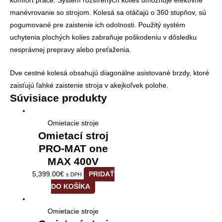
komfort práce. Systém rozšírených kolies umožňuje efektívne
manévrovanie so strojom. Kolesá sa otáčajú o 360 stupňov, sú
pogumované pre zaistenie ich odolnosti. Použitý systém
uchytenia plochých kolies zabraňuje poškodeniu v dôsledku
nesprávnej prepravy alebo preťaženia.
Dve cestné kolesá obsahujú diagonálne asistované brzdy, ktoré
zaisťujú ľahké zaistenie stroja v akejkoľvek polohe.
Súvisiace produkty
Omietacie stroje
Omietací stroj
PRO-MAT one
MAX 400V
5,399.00
€
PRIDAŤ
s DPH
DO KOŠÍKA
Omietacie stroje