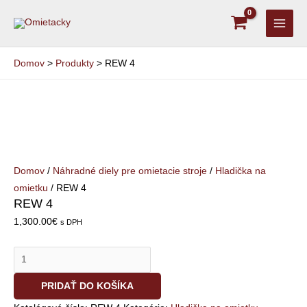
Preskočiť
MAI
na
MEN
obsah
Domov
Produkty
REW 4
množstvo
REW
4
Domov
/
Náhradné diely pre omietacie stroje
/
Hladička na
omietku
/ REW 4
REW 4
1,300.00
€
s DPH
PRIDAŤ DO KOŠÍKA