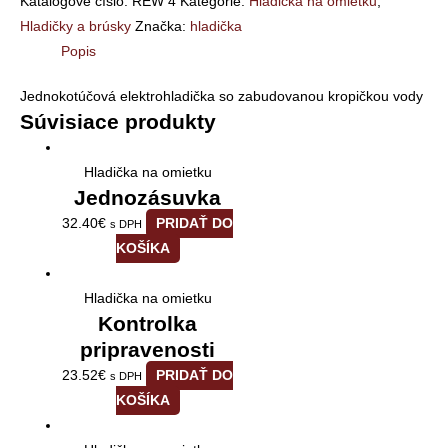
Katalógové číslo:
REW 4
Kategórie:
Hladička na omietku
,
Hladičky a brúsky
Značka:
hladička
Popis
Jednokotúčová elektrohladička so zabudovanou kropičkou vody
Súvisiace produkty
Hladička na omietku
Jednozásuvka
32.40
€
PRIDAŤ DO
s DPH
KOŠÍKA
Hladička na omietku
Kontrolka
pripravenosti
23.52
€
PRIDAŤ DO
s DPH
KOŠÍKA