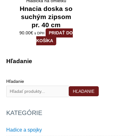
Hladička na omietku
Hnacia doska so
suchým zipsom
pr. 40 cm
90.00
€
PRIDAŤ DO
s DPH
KOŠÍKA
Hľadanie
Hľadanie
HĽADANIE
KATEGÓRIE
Hadice a spojky