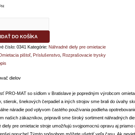
PH
IDAŤ DO KOŠÍKA
vé číslo:
0341
Kategórie:
Náhradné diely pre omietacie
Omietacia pištoľ
,
Príslušenstvo
,
Rozprašovacie trysky
pis
vač dielov
sť PRO-MAT so sídlom v Bratislave je popredným výrobcom omietací
v, stierok, šnekových čerpadiel a iných strojov sme brali do úvahy
nálne náradie pod vplyvom častého používania podlieha opotrebovan
m našich zákazníkov, pripravili sme široký sortiment náhradných di
diely pre omietacie stroje umožňujú svojpomocnú opravu aj priamo na
enšej poruche! Týmto spôsobom môžete ušetriť veľa času. Ak neviete