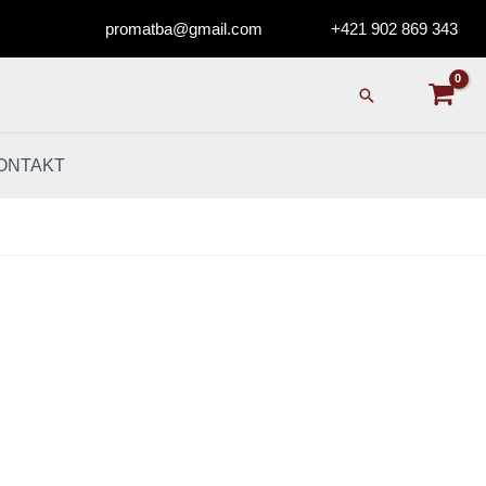
promatba@gmail.com
+421 902 869 343
Hľadať
ONTAKT