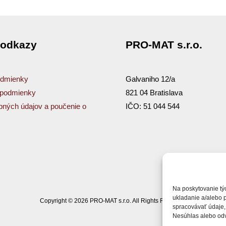
 odkazy
PRO-MAT s.r.o.
dmienky
Galvaniho 12/a
podmienky
821 04 Bratislava
ných údajov a poučenie o
IČO: 51 044 544
Na poskytovanie tý
ukladanie a/alebo 
Copyright © 2026 PRO-MAT s.r.o. All Rights Reserved
spracovávať údaje, 
Nesúhlas alebo odvo