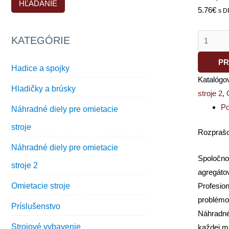
HĽADANIE
5.76
€
s D
KATEGÓRIE
PR
Hadice a spojky
Katalógo
Hladičky a brúsky
stroje 2
,
Po
Náhradné diely pre omietacie
stroje
Rozprašo
Náhradné diely pre omietacie
Spoločno
stroje 2
agregáto
Omietacie stroje
Profesio
problémo
Príslušenstvo
Náhradné 
Strojové vybavenie
každej m