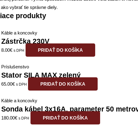
ako vybrať tie správne diely.
iace produkty
Káble a koncovky
Zástrčka 230V
8.00
€
PRIDAŤ DO KOŠÍKA
s DPH
Príslušenstvo
Stator SILA MAX zelený
65.00
€
PRIDAŤ DO KOŠÍKA
s DPH
Káble a koncovky
Sonda kábel 3x16A, parameter 50 metro
180.00
€
PRIDAŤ DO KOŠÍKA
s DPH