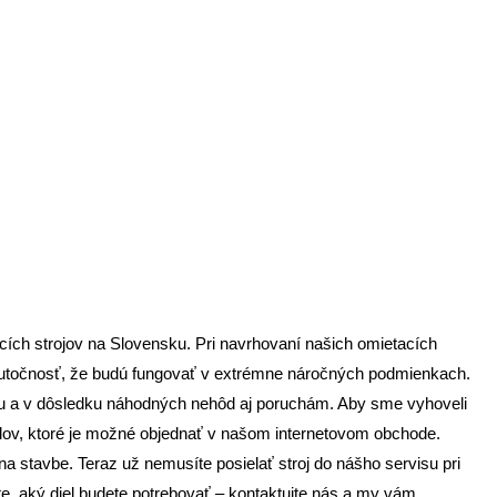
ch strojov na Slovensku. Pri navrhovaní našich omietacích
 skutočnosť, že budú fungovať v extrémne náročných podmienkach.
iu a v dôsledku náhodných nehôd aj poruchám. Aby sme vyhoveli
elov, ktoré je možné objednať v našom internetovom obchode.
 stavbe. Teraz už nemusíte posielať stroj do nášho servisu pri
, aký diel budete potrebovať – kontaktujte nás a my vám