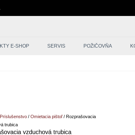
A
KTY E-SHOP
SERVIS
POŽIČOVŇA
K
o
vacia
vá
Príslušenstvo
/
Omietacia pištoľ
/ Rozprašovacia
á trubica
šovacia vzduchová trubica