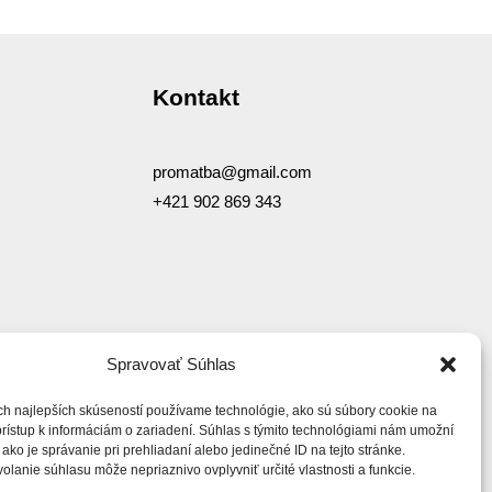
Kontakt
promatba@gmail.com
+421 902 869 343
Spravovať Súhlas
ch najlepších skúseností používame technológie, ako sú súbory cookie na
prístup k informáciám o zariadení. Súhlas s týmito technológiami nám umožní
ako je správanie pri prehliadaní alebo jedinečné ID na tejto stránke.
lanie súhlasu môže nepriaznivo ovplyvniť určité vlastnosti a funkcie.