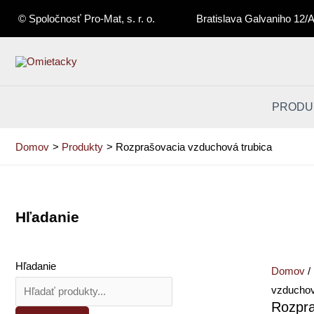
Preskočiť
© Spoločnosť Pro-Mat, s. r. o.
Bratislava Galvaniho 12/
na
obsah
PRODU
Domov
Produkty
Rozprašovacia vzduchová trubica
Hľadanie
množstv
Rozprašo
vzducho
Hľadanie
Domov
/
trubica
vzduchov
Rozpra