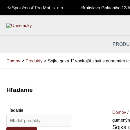
Preskočiť
© Spoločnosť Pro-Mat, s. r. o.
Bratislava Galvaniho 12/
na
obsah
PRODU
Domov
Produkty
Sojka geka 1” vonkajší závit s gumeným t
Hľadanie
množstv
Sojka
geka
Hľadanie
Domov
/
1”
gumeným
vonkajší
Sojka 
závit