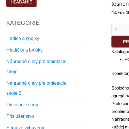
HĽADANIE
tesne
s
4.07
€
s D
gumený
KATEGÓRIE
tesnením
Hadice a spojky
PR
Hladičky a brúsky
Katalógo
Po
Náhradné diely pre omietacie
stroje
Konektory
Náhradné diely pre omietacie
Spoločno
stroje 2
agregáto
Profesio
Omietacie stroje
problémo
Príslušenstvo
Náhradné 
každej me
Strojové vybavenie