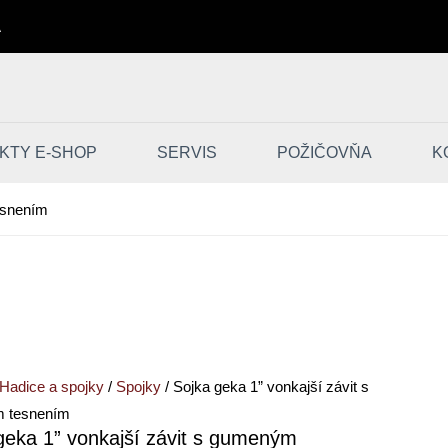
A
KTY E-SHOP
SERVIS
POŽIČOVŇA
K
esnením
o
Hadice a spojky
/
Spojky
/ Sojka geka 1” vonkajší závit s
 tesnením
geka 1” vonkajší závit s gumeným