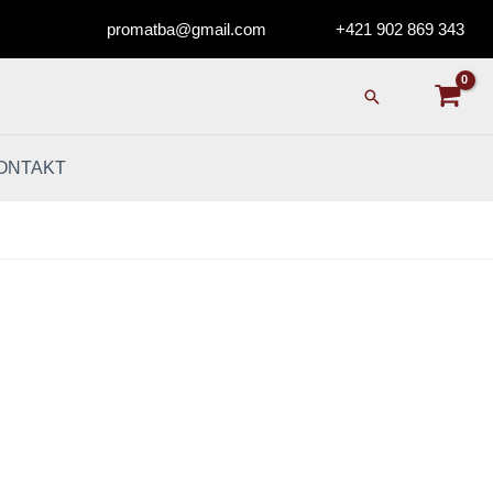
promatba@gmail.com
+421 902 869 343
Hľadať
ONTAKT