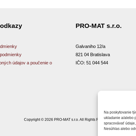
 odkazy
PRO-MAT s.r.o.
dmienky
Galvaniho 12/a
podmienky
821 04 Bratislava
ných údajov a poučenie o
IČO: 51 044 544
Na poskytovanie tý
ukladanie a/alebo 
Copyright © 2026 PRO-MAT s.r.o. All Rights Reserved
spracovávať údaje, 
Nesúhlas alebo odvo