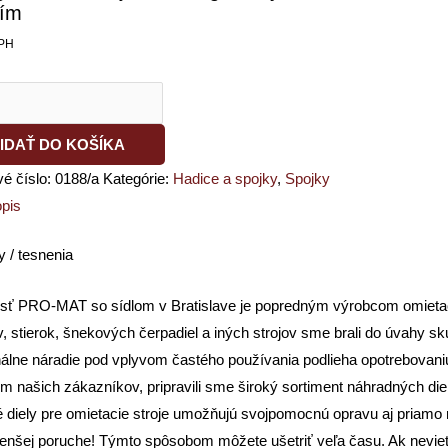
ním
PH
m
IDAŤ DO KOŠÍKA
vé číslo:
0188/a
Kategórie:
Hadice a spojky
,
Spojky
pis
 / tesnenia
sť PRO-MAT so sídlom v Bratislave je popredným výrobcom omietací
v, stierok, šnekových čerpadiel a iných strojov sme brali do úvahy
nálne náradie pod vplyvom častého používania podlieha opotrebovan
m našich zákazníkov, pripravili sme široký sortiment náhradných di
diely pre omietacie stroje umožňujú svojpomocnú opravu aj priamo na
nšej poruche! Týmto spôsobom môžete ušetriť veľa času. Ak neviete,