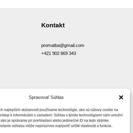
Kontakt
promatba@gmail.com
+421 902 869 343
Spravovať Súhlas
ch najlepších skúseností používame technológie, ako sú súbory cookie na
prístup k informáciám o zariadení. Súhlas s týmito technológiami nám umožní
ako je správanie pri prehliadaní alebo jedinečné ID na tejto stránke.
lanie súhlasu môže nepriaznivo ovplyvniť určité vlastnosti a funkcie.