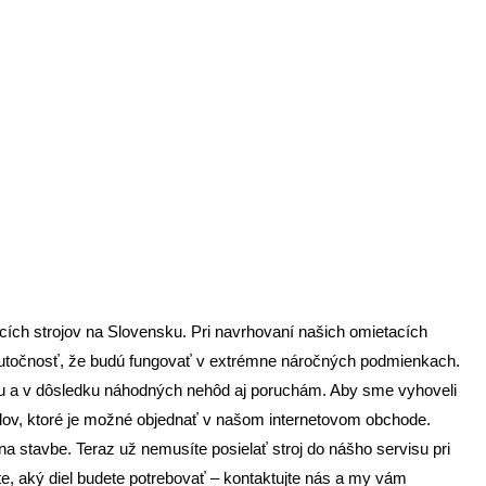
ch strojov na Slovensku. Pri navrhovaní našich omietacích
 skutočnosť, že budú fungovať v extrémne náročných podmienkach.
iu a v dôsledku náhodných nehôd aj poruchám. Aby sme vyhoveli
elov, ktoré je možné objednať v našom internetovom obchode.
 stavbe. Teraz už nemusíte posielať stroj do nášho servisu pri
 aký diel budete potrebovať – ​​kontaktujte nás a my vám