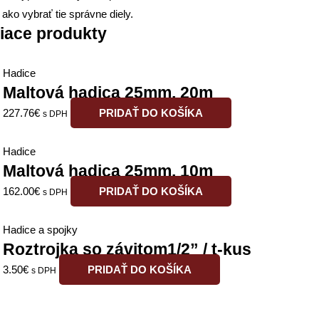
ako vybrať tie správne diely.
iace produkty
Hadice
Maltová hadica 25mm, 20m
227.76
€
PRIDAŤ DO KOŠÍKA
s DPH
Hadice
Maltová hadica 25mm, 10m
162.00
€
PRIDAŤ DO KOŠÍKA
s DPH
Hadice a spojky
Roztrojka so závitom1/2” / t-kus
3.50
€
PRIDAŤ DO KOŠÍKA
s DPH